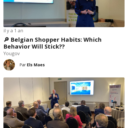
il y a 1 an
🔎 Belgian Shopper Habits: Which
Behavior Will Stick??
Yougov
Par
Els Maes