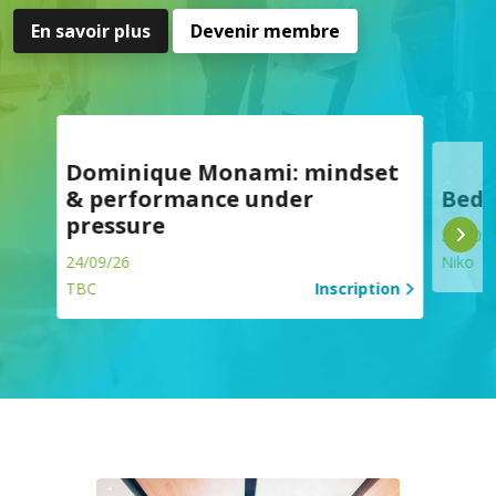
En savoir plus
Devenir membre
Dominique Monami: mindset
& performance under
Bedr
pressure
29/10/
24/09/26
Niko
TBC
Inscription