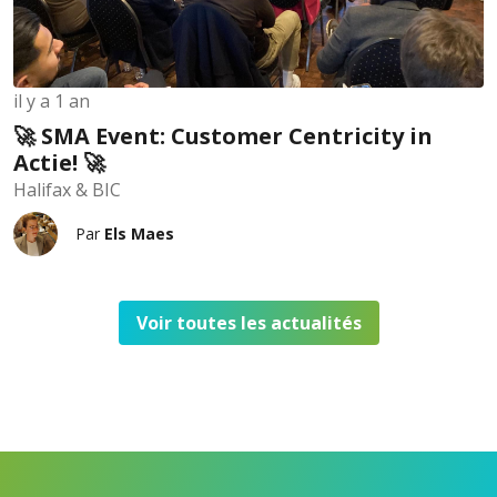
il y a 1 an
🚀 SMA Event: Customer Centricity in
Actie! 🚀
Halifax & BIC
Par
Els Maes
Voir toutes les actualités