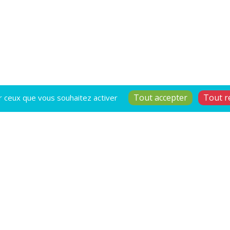
Tout accepter
Tout r
ur ceux que vous souhaitez activer
utiles
Contact
Devenir memb