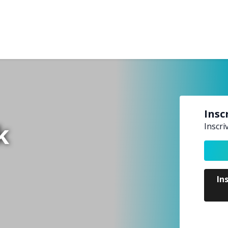
Insc
k
Inscri
In