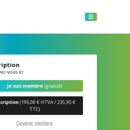
ription
vez-vous ici
Je suis membre
(gratuit)
scription
(195,00 € HTVA / 235,95 €
TTC)
Devenir membre