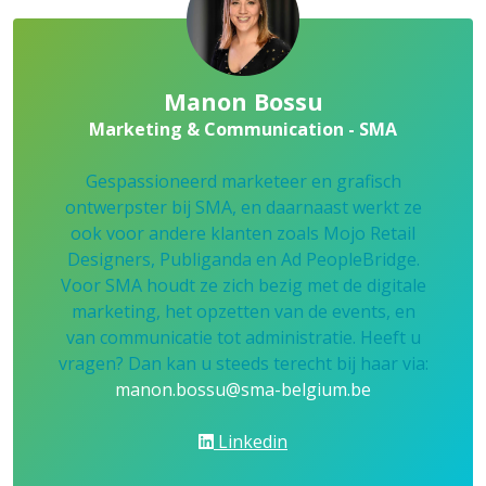
Manon Bossu
Marketing & Communication - SMA
Gespassioneerd marketeer en grafisch
ontwerpster bij SMA, en daarnaast werkt ze
ook voor andere klanten zoals Mojo Retail
Designers, Publiganda en Ad PeopleBridge.
Voor SMA houdt ze zich bezig met de digitale
marketing, het opzetten van de events, en
van communicatie tot administratie. Heeft u
vragen? Dan kan u steeds terecht bij haar via:
manon.bossu@sma-belgium.be
Linkedin